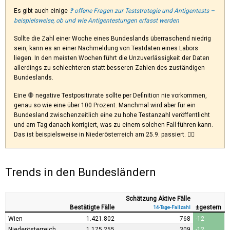
Es gibt auch einige
❓ offene Fragen zur Teststrategie und Antigentests –
beispielsweise, ob und wie Antigentestungen erfasst werden
Sollte die Zahl einer Woche eines Bundeslands überraschend niedrig
sein, kann es an einer Nachmeldung von Testdaten eines Labors
liegen. In den meisten Wochen führt die Unzuverlässigkeit der Daten
allerdings zu schlechteren statt besseren Zahlen des zuständigen
Bundeslands.
Eine 🛑 negative Testpositivrate sollte per Definition nie vorkommen,
genau so wie eine über 100 Prozent. Manchmal wird aber für ein
Bundesland zwischenzeitlich eine zu hohe Testanzahl veröffentlicht
und am Tag danach korrigiert, was zu einem solchen Fall führen kann.
Das ist beispielsweise in Niederösterreich am 25.9. passiert. 🤷‍♂️
Trends in den Bundesländern
Schätzung Aktive Fälle
Bestätigte Fälle
±​gestern
14-Tage-Fallzahl
Wien
1.421.802
768
-12
Niederösterreich
1.175.255
309
-12