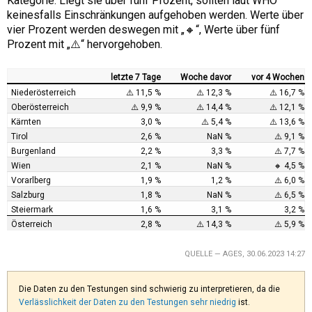
Kategorie. Liegt sie über fünf Prozent, sollten laut WHO
keinesfalls Einschränkungen aufgehoben werden. Werte über
vier Prozent werden deswegen mit „🔸“, Werte über fünf
Prozent mit „⚠️“ hervorgehoben.
letzte 7 Tage
Woche davor
vor 4 Wochen
Niederösterreich
⚠️ 11,5 %
⚠️ 12,3 %
⚠️ 16,7 %
Oberösterreich
⚠️ 9,9 %
⚠️ 14,4 %
⚠️ 12,1 %
Kärnten
3,0 %
⚠️ 5,4 %
⚠️ 13,6 %
Tirol
2,6 %
NaN %
⚠️ 9,1 %
Burgenland
2,2 %
3,3 %
⚠️ 7,7 %
Wien
2,1 %
NaN %
🔸 4,5 %
Vorarlberg
1,9 %
1,2 %
⚠️ 6,0 %
Salzburg
1,8 %
NaN %
⚠️ 6,5 %
Steiermark
1,6 %
3,1 %
3,2 %
Österreich
2,8 %
⚠️ 14,3 %
⚠️ 5,9 %
QUELLE —
AGES, 30.06.2023 14:27
Die Daten zu den Testungen sind schwierig zu interpretieren, da die
Verlässlichkeit der Daten zu den Testungen sehr niedrig
ist.