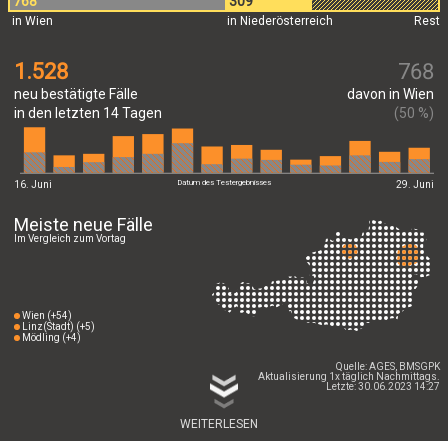
768
309
in Wien
in Niederösterreich
Rest
1.528
768
neu bestätigte Fälle
davon in Wien
in den letzten 14 Tagen
(50 %)
Datum des Testergebnisses
16. Juni
29. Juni
Meiste neue Fälle
Im Vergleich zum Vortag
Wien (+54)
Linz(Stadt) (+5)
Mödling (+4)
Quelle: AGES, BMSGPK
Aktualisierung 1x täglich Nachmittags.
Letzte: 30.06.2023 14:27
WEITERLESEN