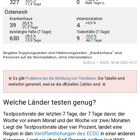
327
0
NaN Tage⚠️
-17,4 Tage
Österreich
Krankenhaus
Intensivstation
-20,4 %
+0,0 %
39
4
-
-21,3 Tage
bestätigte Fälle (7-Tage)
Todesfälle (7-Tage)
-29,5 %
-10,0 %
630
9
-13,9 Tage
-46,1 Tage
Negative Dopplungszeiten sind Halbierungszeiten. „Krankenhaus“ sind
Personen auf der Normalstation, ohne Intensivstation.
QUELLE —
AGES, 30.06.2023 14:27
🚨 Es gibt
Probleme bei der Meldung von Testdaten
. Die Tabelle wird
weiterhin generiert, weil es die offiziellen Zahlen sind. 🚨
Welche Länder testen genug?
Testpositivrate der letzten 7 Tage, der 7 Tage davor, der
Woche vor einem Monat und der Woche vor zwei Monaten.
Liegt die Testpositivrate über vier Prozent, landet eine
Region in den
Veröffentlichungen des ECDC
in einer anderen