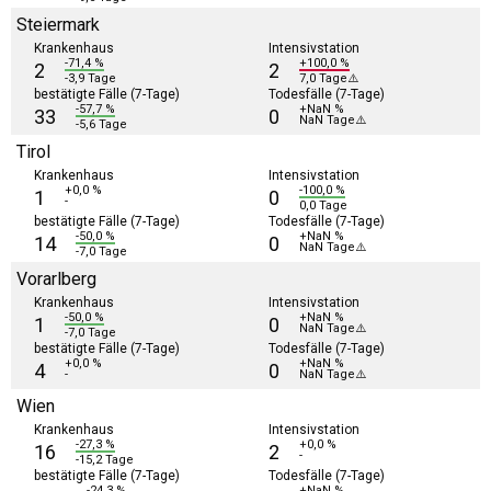
Steiermark
Krankenhaus
Intensivstation
-71,4 %
+100,0 %
2
2
-3,9 Tage
7,0 Tage⚠️
bestätigte Fälle (7-Tage)
Todesfälle (7-Tage)
-57,7 %
+NaN %
33
0
NaN Tage⚠️
-5,6 Tage
Tirol
Krankenhaus
Intensivstation
+0,0 %
-100,0 %
1
0
-
0,0 Tage
bestätigte Fälle (7-Tage)
Todesfälle (7-Tage)
-50,0 %
+NaN %
14
0
NaN Tage⚠️
-7,0 Tage
Vorarlberg
Krankenhaus
Intensivstation
-50,0 %
+NaN %
1
0
NaN Tage⚠️
-7,0 Tage
bestätigte Fälle (7-Tage)
Todesfälle (7-Tage)
+0,0 %
+NaN %
4
0
-
NaN Tage⚠️
Wien
Krankenhaus
Intensivstation
-27,3 %
+0,0 %
16
2
-
-15,2 Tage
bestätigte Fälle (7-Tage)
Todesfälle (7-Tage)
-24,3 %
+NaN %