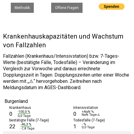
Methodik
Offene Fragen
Krankenhauskapazitäten und Wachstum
von Fallzahlen
Fallzahlen (Krankenhaus/Intensivstation) bzw. 7-Tages-
Werte (bestätigte Fälle, Todesfälle) – Veränderung im
Vergleich zur Vorwoche und daraus errechnete
Dopplungszeit in Tagen. Dopplungszeiten unter einer Woche
werden mit „⚠️“ hervorgehoben. Zeitreihen nach
Meldungsdatum im AGES-Dashboard.
Burgenland
Krankenhaus
Intensivstation
-100,0 %
+NaN %
0
0
NaN Tage⚠️
0,0 Tage
bestätigte Fälle (7-Tage)
Todesfälle (7-Tage)
-46,3 %
- %
22
1
0,0 Tage
-7,8 Tage