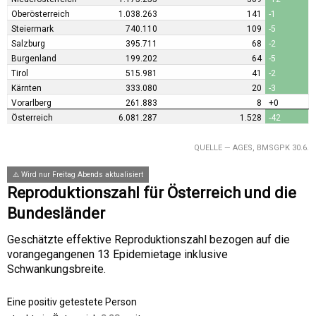
Oberösterreich
1.038.263
141
-1
Steiermark
740.110
109
-5
Salzburg
395.711
68
-2
Burgenland
199.202
64
-5
Tirol
515.981
41
-2
Kärnten
333.080
20
-3
Vorarlberg
261.883
8
+0
Österreich
6.081.287
1.528
-42
QUELLE —
AGES, BMSGPK 30.6.
⚠️ Wird nur Freitag Abends aktualisiert
Reproduktionszahl für Österreich und die
Bundesländer
Geschätzte effektive Reproduktionszahl bezogen auf die
vorangegangenen 13 Epidemietage inklusive
Schwankungsbreite.
Eine positiv getestete Person