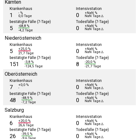
Kärnten
Krankenhaus
Intensivstation
- %
+NaN %
1
0
0,0 Tage
NaN Tage⚠️
bestätigte Fälle (7-Tage)
Todesfälle (7-Tage)
-68,8 %
+NaN %
5
0
NaN Tage⚠️
-4,2 Tage
Niederösterreich
Krankenhaus
Intensivstation
+25,0 %
+NaN %
5
0
NaN Tage⚠️
21,7 Tage
bestätigte Fälle (7-Tage)
Todesfälle (7-Tage)
-3,8 %
-20,0 %
151
8
-124,5 Tage
-21,7 Tage
Oberösterreich
Krankenhaus
Intensivstation
+0,0 %
+NaN %
7
0
-
NaN Tage⚠️
bestätigte Fälle (7-Tage)
Todesfälle (7-Tage)
-48,9 %
+NaN %
48
0
NaN Tage⚠️
-7,2 Tage
Salzburg
Krankenhaus
Intensivstation
+20,0 %
+NaN %
6
0
NaN Tage⚠️
26,6 Tage
bestätigte Fälle (7-Tage)
Todesfälle (7-Tage)
-39,5 %
+NaN %
26
0
NaN Tage⚠️
-9,6 Tage